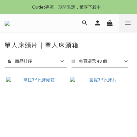
Outlet專區：期間限定，驚喜下殺中！
沙發新登場｜想躺就躺，頭等艙到商務艙一次擁有
沙發新登場｜想躺就躺，頭等艙到商務艙一次擁有
單人床頭片｜單人床頭箱
商品排序
每頁顯示 48 個