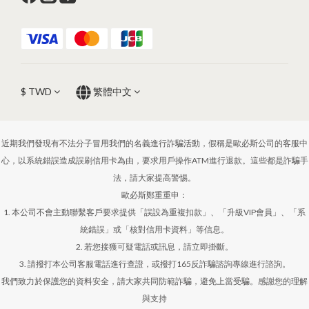
$
TWD
繁體中文
近期我們發現有不法分子冒用我們的名義進行詐騙活動，假稱是歐必斯公司的客服中
心，以系統錯誤造成誤刷信用卡為由，要求用戶操作ATM進行退款。這些都是詐騙手
法，請大家提高警惕。
歐必斯鄭重重申：
1. 本公司不會主動聯繫客戶要求提供「誤設為重複扣款」、「升級VIP會員」、「系
統錯誤」或「核對信用卡資料」等信息。
2. 若您接獲可疑電話或訊息，請立即掛斷。
3. 請撥打本公司客服電話進行查證，或撥打165反詐騙諮詢專線進行諮詢。
我們致力於保護您的資料安全，請大家共同防範詐騙，避免上當受騙。感謝您的理解
與支持