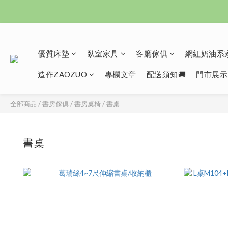
優質床墊
臥室家具
客廳傢俱
網紅奶油系家
造作ZAOZUO
專欄文章
配送須知🚚
門市展示
全部商品
/
書房傢俱
/
書房桌椅
/
書桌
書桌