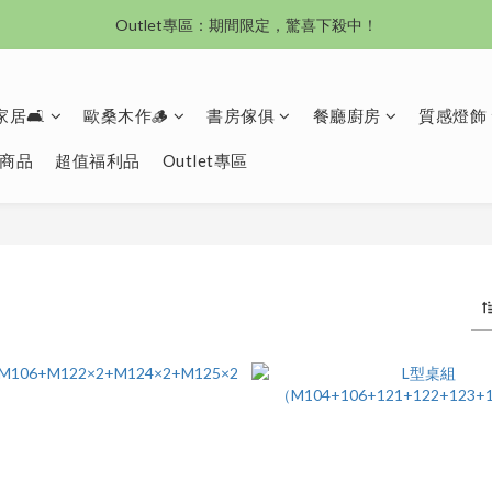
沙發新登場｜想躺就躺，頭等艙到商務艙一次擁有
Outlet專區：期間限定，驚喜下殺中！
沙發新登場｜想躺就躺，頭等艙到商務艙一次擁有
居🛋️
歐桑木作🪵
書房傢俱
餐廳廚房
質感燈飾
商品
超值福利品
Outlet專區