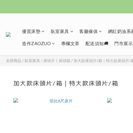
優質床墊
臥室家具
客廳傢俱
網紅奶油系家
造作ZAOZUO
專欄文章
配送須知🚚
門市展示
全部商品
/
臥室家具
/
床頭片丨床頭箱
/
加大款床頭片/箱｜特大款床頭片/
加大款床頭片/箱｜特大款床頭片/箱