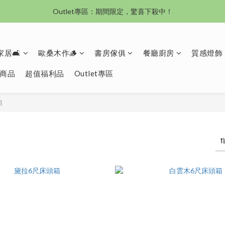
沙發新登場｜想躺就躺，頭等艙到商務艙一次擁有
Outlet專區：期間限定，驚喜下殺中！
沙發新登場｜想躺就躺，頭等艙到商務艙一次擁有
居🛋️
歐桑木作🪵
書房傢俱
餐廳廚房
質感燈飾
商品
超值福利品
Outlet專區
箱