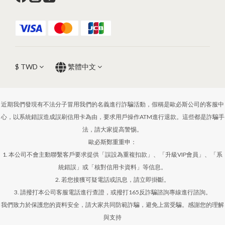
$
TWD
繁體中文
近期我們發現有不法分子冒用我們的名義進行詐騙活動，假稱是歐必斯公司的客服中
心，以系統錯誤造成誤刷信用卡為由，要求用戶操作ATM進行退款。這些都是詐騙手
法，請大家提高警惕。
歐必斯鄭重重申：
1. 本公司不會主動聯繫客戶要求提供「誤設為重複扣款」、「升級VIP會員」、「系
統錯誤」或「核對信用卡資料」等信息。
2. 若您接獲可疑電話或訊息，請立即掛斷。
3. 請撥打本公司客服電話進行查證，或撥打165反詐騙諮詢專線進行諮詢。
我們致力於保護您的資料安全，請大家共同防範詐騙，避免上當受騙。感謝您的理解
與支持