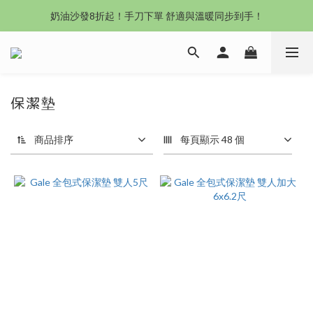
沙發新登場｜想躺就躺，頭等艙到商務艙一次擁有
奶油沙發8折起！手刀下單 舒適與溫暖同步到手！
Outlet專區：期間限定，驚喜下殺中！
沙發新登場｜想躺就躺，頭等艙到商務艙一次擁有
保潔墊
商品排序
每頁顯示 48 個