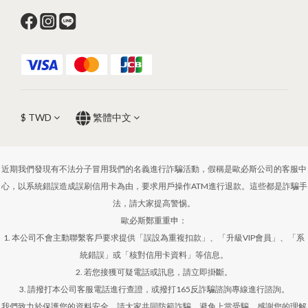
$
TWD
繁體中文
近期我們發現有不法分子冒用我們的名義進行詐騙活動，假稱是歐必斯公司的客服中
心，以系統錯誤造成誤刷信用卡為由，要求用戶操作ATM進行退款。這些都是詐騙手
法，請大家提高警惕。
歐必斯鄭重重申：
1. 本公司不會主動聯繫客戶要求提供「誤設為重複扣款」、「升級VIP會員」、「系
統錯誤」或「核對信用卡資料」等信息。
2. 若您接獲可疑電話或訊息，請立即掛斷。
3. 請撥打本公司客服電話進行查證，或撥打165反詐騙諮詢專線進行諮詢。
我們致力於保護您的資料安全，請大家共同防範詐騙，避免上當受騙。感謝您的理解