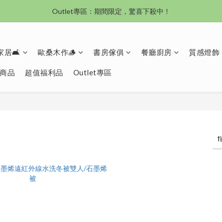
沙發新登場｜想躺就躺，頭等艙到商務艙一次擁有
Outlet專區：期間限定，驚喜下殺中！
沙發新登場｜想躺就躺，頭等艙到商務艙一次擁有
居🛋️
歐桑木作🪵
書房傢俱
餐廳廚房
質感燈飾
商品
超值福利品
Outlet專區