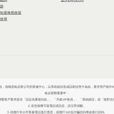
題
知
退換貨政策
使用
動，假稱是歐必斯公司的客服中心，以系統錯誤造成誤刷信用卡為由，要求用戶操作A
歐必斯鄭重重申：
動聯繫客戶要求提供「誤設為重複扣款」、「升級VIP會員」、「系統錯誤」或「核對
2. 若您接獲可疑電話或訊息，請立即掛斷。
3. 請撥打本公司客服電話進行查證，或撥打165反詐騙諮詢專線進行諮詢。