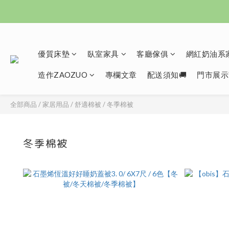
優質床墊
臥室家具
客廳傢俱
網紅奶油系家
造作ZAOZUO
專欄文章
配送須知🚚
門市展示
全部商品
/
家居用品
/
舒適棉被
/
冬季棉被
冬季棉被