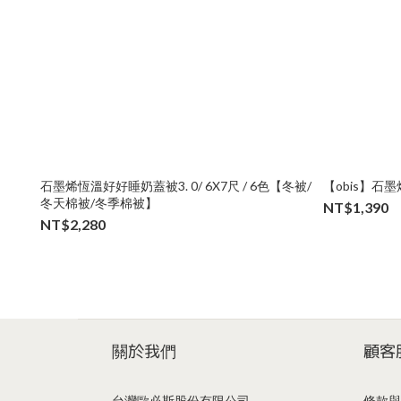
石墨烯恆溫好好睡奶蓋被3. 0/ 6X7尺 / 6色【冬被/
【obis】石
冬天棉被/冬季棉被】
NT$1,390
NT$2,280
關於我們
顧客
台灣歐必斯股份有限公司
條款與