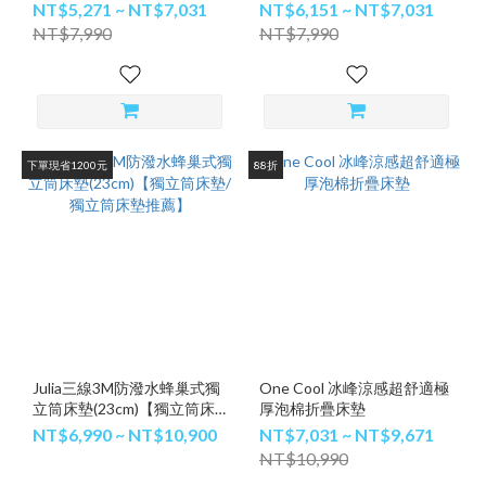
墊推薦】
墊/涼感床墊/獨立筒床墊】
NT$5,271 ~ NT$7,031
NT$6,151 ~ NT$7,031
NT$7,990
NT$7,990
下單現省1200元
88折
Julia三線3M防潑水蜂巢式獨
One Cool 冰峰涼感超舒適極
立筒床墊(23cm)【獨立筒床
厚泡棉折疊床墊
墊/獨立筒床墊推薦】
NT$6,990 ~ NT$10,900
NT$7,031 ~ NT$9,671
NT$10,990