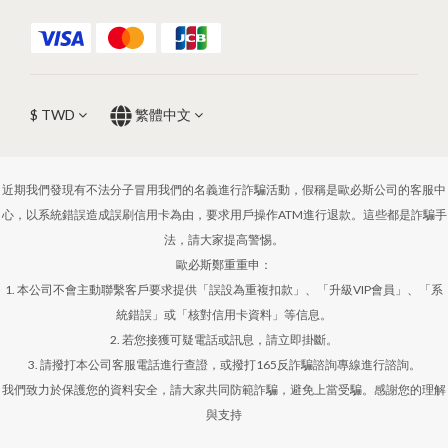
$
TWD
繁體中文
近期我們發現有不法分子冒用我們的名義進行詐騙活動，假稱是歐必斯公司的客服中
心，以系統錯誤造成誤刷信用卡為由，要求用戶操作ATM進行退款。這些都是詐騙手
法，請大家提高警惕。
歐必斯鄭重重申：
1. 本公司不會主動聯繫客戶要求提供「誤設為重複扣款」、「升級VIP會員」、「系
統錯誤」或「核對信用卡資料」等信息。
2. 若您接獲可疑電話或訊息，請立即掛斷。
3. 請撥打本公司客服電話進行查證，或撥打165反詐騙諮詢專線進行諮詢。
我們致力於保護您的資料安全，請大家共同防範詐騙，避免上當受騙。感謝您的理解
與支持