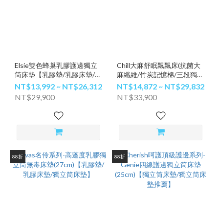
Elsie雙色蜂巢乳膠護邊獨立
Chill大麻舒眠飄飄床(抗菌大
筒床墊【乳膠墊/乳膠床墊/獨
麻纖維/竹炭記憶棉/三段獨立
立筒床墊】
筒)【獨立筒床墊/獨立筒床墊
NT$13,992 ~ NT$26,312
NT$14,872 ~ NT$29,832
推薦/記憶床墊】
NT$29,900
NT$33,900
88折
88折