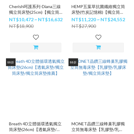
Cherish呵護系列-Diana三線
HEMP五葉草抗菌纖維獨立筒
獨立筒床墊(25cm)【獨立筒
床墊(竹炭記憶棉)【獨立筒床
床墊/獨立筒床墊推薦】
墊/獨立筒床墊推薦/記憶床
NT$10,472 ~ NT$16,632
NT$11,220 ~ NT$24,552
墊】
NT$18,900
NT$27,900
88折
88折
Breath 4D立體循環透氣獨立
MONET晶鑽三線蜂巢乳膠獨
筒床墊(26cm)【透氣床墊/獨
立筒無毒床墊【乳膠墊/乳膠