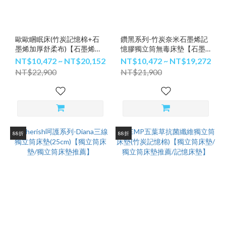
歐歐睏眠床(竹炭記憶棉+石
鑽黑系列-竹炭奈米石墨烯記
墨烯加厚舒柔布)【石墨烯床
憶膠獨立筒無毒床墊【石墨
墊/獨立筒床墊/記憶床墊】
烯床墊/獨立筒床墊/記憶床
NT$10,472 ~ NT$20,152
NT$10,472 ~ NT$19,272
墊】
NT$22,900
NT$21,900
88折
88折