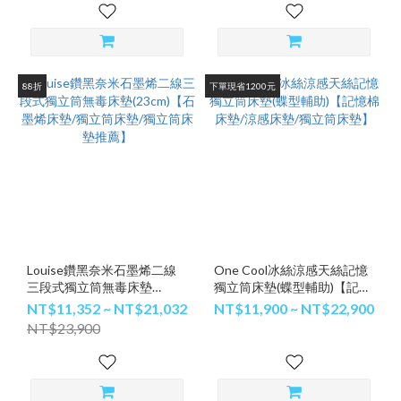
88折
下單現省1200元
Louise鑽黑奈米石墨烯二線
One Cool冰絲涼感天絲記憶
三段式獨立筒無毒床墊
獨立筒床墊(蝶型輔助)【記憶
(23cm)【石墨烯床墊/獨立筒
棉床墊/涼感床墊/獨立筒床
NT$11,352 ~ NT$21,032
NT$11,900 ~ NT$22,900
床墊/獨立筒床墊推薦】
墊】
NT$23,900