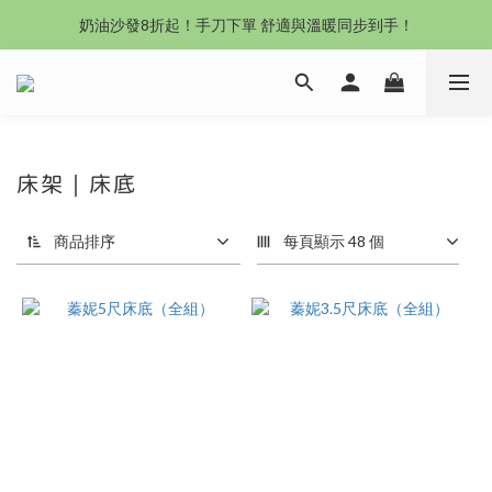
沙發新登場｜想躺就躺，頭等艙到商務艙一次擁有
奶油沙發8折起！手刀下單 舒適與溫暖同步到手！
Outlet專區：期間限定，驚喜下殺中！
沙發新登場｜想躺就躺，頭等艙到商務艙一次擁有
床架｜床底
商品排序
每頁顯示 48 個