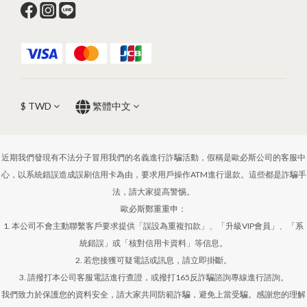
$
TWD
繁體中文
近期我們發現有不法分子冒用我們的名義進行詐騙活動，假稱是歐必斯公司的客服中
心，以系統錯誤造成誤刷信用卡為由，要求用戶操作ATM進行退款。這些都是詐騙手
法，請大家提高警惕。
歐必斯鄭重重申：
1. 本公司不會主動聯繫客戶要求提供「誤設為重複扣款」、「升級VIP會員」、「系
統錯誤」或「核對信用卡資料」等信息。
2. 若您接獲可疑電話或訊息，請立即掛斷。
3. 請撥打本公司客服電話進行查證，或撥打165反詐騙諮詢專線進行諮詢。
我們致力於保護您的資料安全，請大家共同防範詐騙，避免上當受騙。感謝您的理解