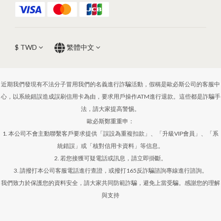
$
TWD
繁體中文
近期我們發現有不法分子冒用我們的名義進行詐騙活動，假稱是歐必斯公司的客服中
心，以系統錯誤造成誤刷信用卡為由，要求用戶操作ATM進行退款。這些都是詐騙手
法，請大家提高警惕。
歐必斯鄭重重申：
1. 本公司不會主動聯繫客戶要求提供「誤設為重複扣款」、「升級VIP會員」、「系
統錯誤」或「核對信用卡資料」等信息。
2. 若您接獲可疑電話或訊息，請立即掛斷。
3. 請撥打本公司客服電話進行查證，或撥打165反詐騙諮詢專線進行諮詢。
我們致力於保護您的資料安全，請大家共同防範詐騙，避免上當受騙。感謝您的理解
與支持