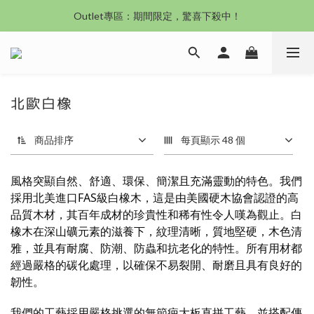
沙發新登場｜想躺就躺，頭等艙到商務艙一次擁有
Outlet專區：期間限定，驚喜下殺中！
沙發新登場｜想躺就躺，頭等艙到商務艙一次擁有
北歐白橡
商品排序
每頁顯示 48 個
風格突顯自然、舒適、環保、簡潔且充滿靈動的特色。我們
採用北美進口FAS級白橡木，這是由美國硬木協會認證的高
品質木材，其百年成材的珍貴性和稀有性令人嘆為觀止。白
橡木在深山礦元素的滋養下，紋理清晰，質地堅硬，木色清
雅，並具有耐腐、防潮、防蟲和抗老化的特性。所有用材都
經過嚴格的碳化處理，以確保不易裂開、耐磨且具有良好的
韌性。
我們的工藝採用嚴格挑選的無節疤大板直拼工藝，並搭配傳