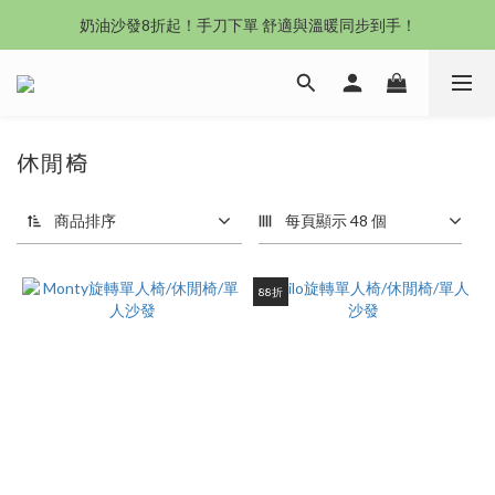
沙發新登場｜想躺就躺，頭等艙到商務艙一次擁有
奶油沙發8折起！手刀下單 舒適與溫暖同步到手！
Outlet專區：期間限定，驚喜下殺中！
沙發新登場｜想躺就躺，頭等艙到商務艙一次擁有
休閒椅
商品排序
每頁顯示 48 個
88折