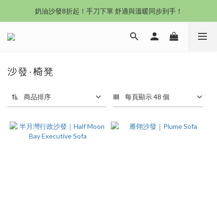
沙發新登場｜想躺就躺，頭等艙到商務艙一次擁有
奶油沙發8折起！手刀下單 舒適與溫暖同步到手！
Outlet專區：期間限定，驚喜下殺中！
沙發新登場｜想躺就躺，頭等艙到商務艙一次擁有
沙發‧椅凳
商品排序
每頁顯示 48 個