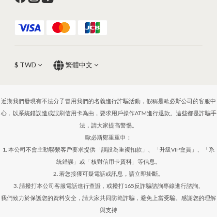
$
TWD
繁體中文
近期我們發現有不法分子冒用我們的名義進行詐騙活動，假稱是歐必斯公司的客服中
心，以系統錯誤造成誤刷信用卡為由，要求用戶操作ATM進行退款。這些都是詐騙手
法，請大家提高警惕。
歐必斯鄭重重申：
1. 本公司不會主動聯繫客戶要求提供「誤設為重複扣款」、「升級VIP會員」、「系
統錯誤」或「核對信用卡資料」等信息。
2. 若您接獲可疑電話或訊息，請立即掛斷。
3. 請撥打本公司客服電話進行查證，或撥打165反詐騙諮詢專線進行諮詢。
我們致力於保護您的資料安全，請大家共同防範詐騙，避免上當受騙。感謝您的理解
與支持