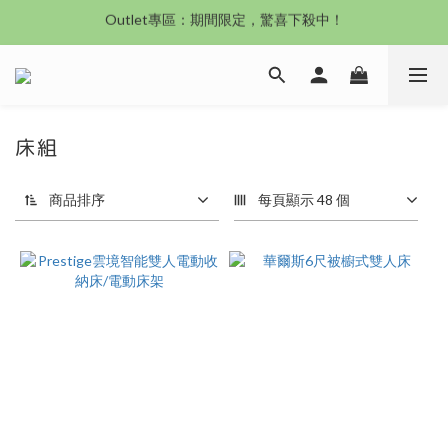
沙發新登場｜想躺就躺，頭等艙到商務艙一次擁有
沙發新登場｜想躺就躺，頭等艙到商務艙一次擁有
奶油沙發8折起！手刀下單 舒適與溫暖同步到手！
Outlet專區：期間限定，驚喜下殺中！
床組
沙發新登場｜想躺就躺，頭等艙到商務艙一次擁有
商品排序
每頁顯示 48 個