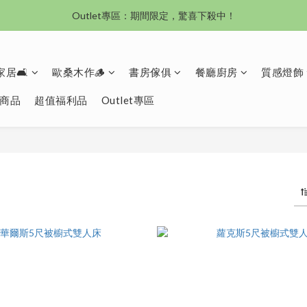
Outlet專區：期間限定，驚喜下殺中！
沙發新登場｜想躺就躺，頭等艙到商務艙一次擁有
沙發新登場｜想躺就躺，頭等艙到商務艙一次擁有
居🛋️
歐桑木作🪵
書房傢俱
餐廳廚房
質感燈飾
商品
超值福利品
Outlet專區