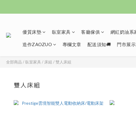
優質床墊
臥室家具
客廳傢俱
網紅奶油系家
造作ZAOZUO
專欄文章
配送須知🚚
門市展示
全部商品
/
臥室家具
/
床組
/
雙人床組
雙人床組