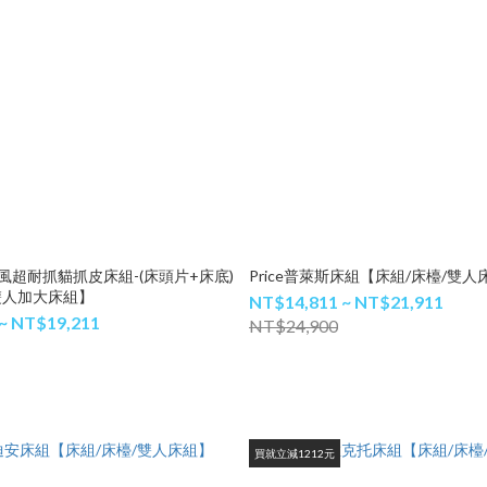
歐風超耐抓貓抓皮床組-(床頭片+床底)
Price普萊斯床組【床組/床檯/雙人
雙人加大床組】
NT$14,811 ~ NT$21,911
~ NT$19,211
NT$24,900
買就立減1212元