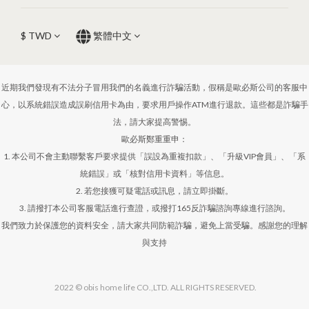
$
TWD
繁體中文
近期我們發現有不法分子冒用我們的名義進行詐騙活動，假稱是歐必斯公司的客服中
心，以系統錯誤造成誤刷信用卡為由，要求用戶操作ATM進行退款。這些都是詐騙手
法，請大家提高警惕。
歐必斯鄭重重申：
1. 本公司不會主動聯繫客戶要求提供「誤設為重複扣款」、「升級VIP會員」、「系
統錯誤」或「核對信用卡資料」等信息。
2. 若您接獲可疑電話或訊息，請立即掛斷。
3. 請撥打本公司客服電話進行查證，或撥打165反詐騙諮詢專線進行諮詢。
我們致力於保護您的資料安全，請大家共同防範詐騙，避免上當受騙。感謝您的理解
與支持
2022 © obis home life CO.,LTD. ALL RIGHTS RESERVED.