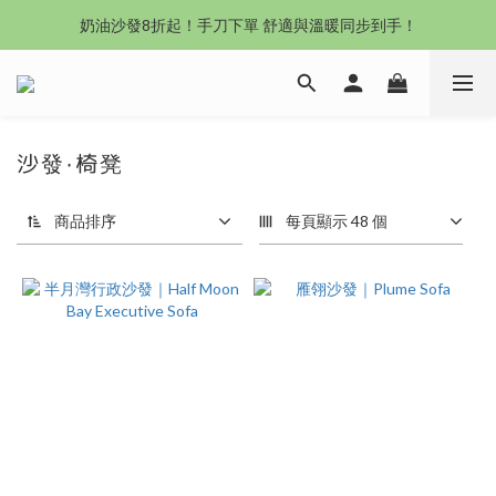
沙發新登場｜想躺就躺，頭等艙到商務艙一次擁有
奶油沙發8折起！手刀下單 舒適與溫暖同步到手！
Outlet專區：期間限定，驚喜下殺中！
沙發新登場｜想躺就躺，頭等艙到商務艙一次擁有
沙發‧椅凳
商品排序
每頁顯示 48 個