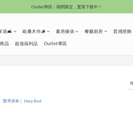
沙發新登場｜想躺就躺，頭等艙到商務艙一次擁有
Outlet專區：期間限定，驚喜下殺中！
沙發新登場｜想躺就躺，頭等艙到商務艙一次擁有
居🛋️
歐桑木作🪵
書房傢俱
餐廳廚房
質感燈飾
商品
超值福利品
Outlet專區