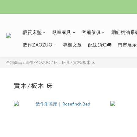
優質床墊
臥室家具
客廳傢俱
網紅奶油系家
造作ZAOZUO
專欄文章
配送須知🚚
門市展示
全部商品
/
造作ZAOZUO
/
床．床具
/
實木/板木 床
實木/板木 床