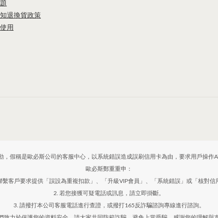
題
知
退換貨政策
使用
動，假稱是歐必斯公司的客服中心，以系統錯誤造成誤刷信用卡為由，要求用戶操作A
歐必斯鄭重重申：
動聯繫客戶要求提供「誤設為重複扣款」、「升級VIP會員」、「系統錯誤」或「核對
2. 若您接獲可疑電話或訊息，請立即掛斷。
3. 請撥打本公司客服電話進行查證，或撥打165反詐騙諮詢專線進行諮詢。
們致力於保護您的資料安全，請大家共同防範詐騙，避免上當受騙。感謝您的理解與