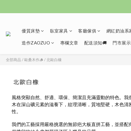
優質床墊
臥室家具
客廳傢俱
網紅奶油系家
造作ZAOZUO
專欄文章
配送須知🚚
門市展示
全部商品
/
歐桑木作🪵
/
北歐白橡
北歐白橡
風格突顯自然、舒適、環保、簡潔且充滿靈動的特色。我
木在深山礦元素的滋養下，紋理清晰，質地堅硬，木色清
性。
我們的工藝採用嚴格挑選的無節疤大板直拼工藝，並搭配