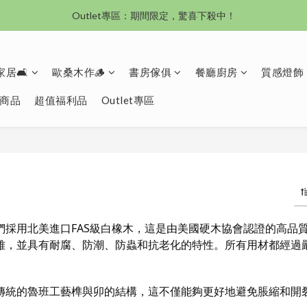
沙發新登場｜想躺就躺，頭等艙到商務艙一次擁有
Outlet專區：期間限定，驚喜下殺中！
沙發新登場｜想躺就躺，頭等艙到商務艙一次擁有
居🛋️
歐桑木作🪵
書房傢俱
餐廳廚房
質感燈飾
商品
超值福利品
Outlet專區
們採用北美進口FAS級白橡木，這是由美國硬木協會認證的高品
雅，並具有耐腐、防潮、防蟲和抗老化的特性。所有用材都經過
傳統的魯班工藝榫與卯的結構，這不僅能夠更好地避免脹縮和開