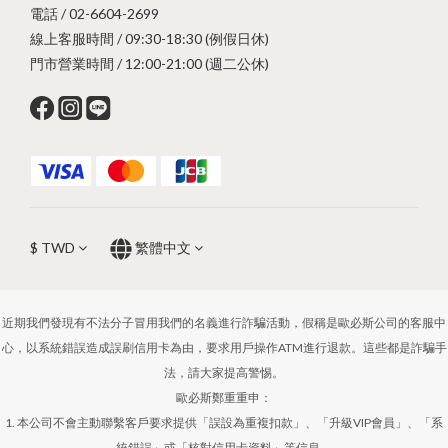
電話 / 02-6604-2699
線上客服時間 / 09:30-18:30 (例假日休)
門市營業時間 / 12:00-21:00 (週二公休)
$
TWD
繁體中文
近期我們發現有不法分子冒用我們的名義進行詐騙活動，假稱是歐必斯公司的客服中
心，以系統錯誤造成誤刷信用卡為由，要求用戶操作ATM進行退款。這些都是詐騙手
法，請大家提高警惕。
歐必斯鄭重重申：
1. 本公司不會主動聯繫客戶要求提供「誤設為重複扣款」、「升級VIP會員」、「系
統錯誤」或「核對信用卡資料」等信息。