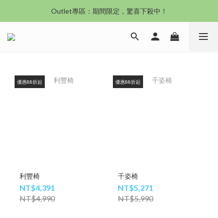
沙發新登場｜想躺就躺，頭等艙到商務艙一次擁有
Outlet專區：期間限定，驚喜下殺中！
沙發新登場｜想躺就躺，頭等艙到商務艙一次擁有
優惠88折起
優惠88折起
利豐椅
千姿椅
NT$4,391
NT$5,271
NT$4,990
NT$5,990