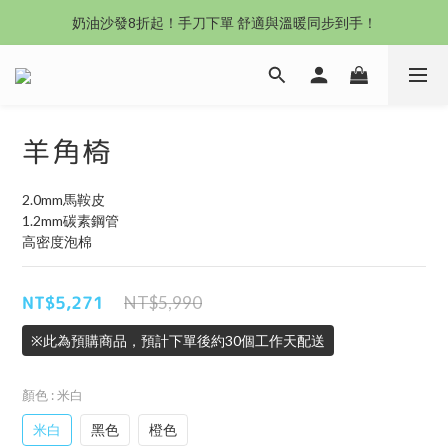
沙發新登場｜想躺就躺，頭等艙到商務艙一次擁有
奶油沙發8折起！手刀下單 舒適與溫暖同步到手！
Outlet專區：期間限定，驚喜下殺中！
沙發新登場｜想躺就躺，頭等艙到商務艙一次擁有
羊角椅
2.0mm馬鞍皮
1.2mm碳素鋼管
高密度泡棉
NT$5,271
NT$5,990
※此為預購商品，預計下單後約30個工作天配送
顏色
: 米白
米白
黑色
橙色