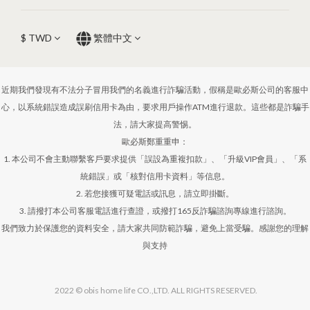
$
TWD
繁體中文
近期我們發現有不法分子冒用我們的名義進行詐騙活動，假稱是歐必斯公司的客服中
心，以系統錯誤造成誤刷信用卡為由，要求用戶操作ATM進行退款。這些都是詐騙手
法，請大家提高警惕。
歐必斯鄭重重申：
1. 本公司不會主動聯繫客戶要求提供「誤設為重複扣款」、「升級VIP會員」、「系
統錯誤」或「核對信用卡資料」等信息。
2. 若您接獲可疑電話或訊息，請立即掛斷。
3. 請撥打本公司客服電話進行查證，或撥打165反詐騙諮詢專線進行諮詢。
我們致力於保護您的資料安全，請大家共同防範詐騙，避免上當受騙。感謝您的理解
與支持
2022 © obis home life CO.,LTD. ALL RIGHTS RESERVED.