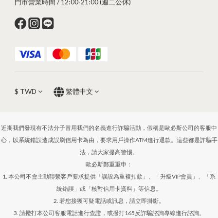
門市營業時間 / 12:00-21:00 (週二公休)
$
TWD
繁體中文
近期我們發現有不法分子冒用我們的名義進行詐騙活動，假稱是歐必斯公司的客服中
心，以系統錯誤造成誤刷信用卡為由，要求用戶操作ATM進行退款。這些都是詐騙手
法，請大家提高警惕。
歐必斯鄭重重申：
1. 本公司不會主動聯繫客戶要求提供「誤設為重複扣款」、「升級VIP會員」、「系
統錯誤」或「核對信用卡資料」等信息。
2. 若您接獲可疑電話或訊息，請立即掛斷。
3. 請撥打本公司客服電話進行查證，或撥打165反詐騙諮詢專線進行諮詢。