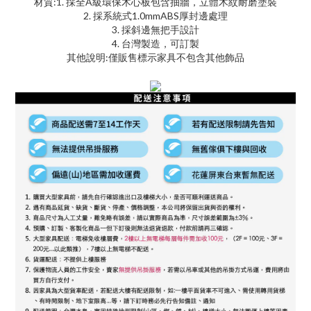
材質:1. 採全A級環保木心板包含抽牆，立體木紋耐磨塗裝
2. 採系統式1.0mmABS厚封邊處理
3. 採斜邊無把手設計
4. 台灣製造，可訂製
其他說明:僅販售標示家具不包含其他飾品