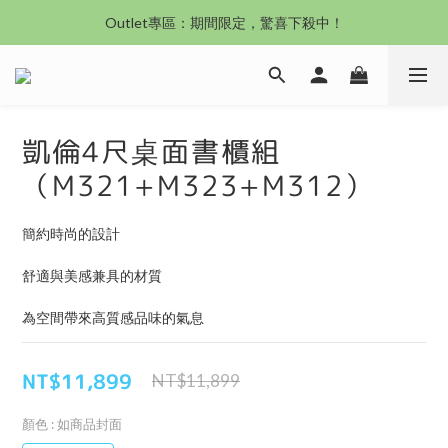
沙發新登場｜想躺就躺，頭等艙到商務艙一次擁有
Outlet專區：期間限定，驚喜下殺中！
沙發新登場｜想躺就躺，頭等艙到商務艙一次擁有
凱倫4尺桌面書櫃組
（M321+M323+M312）
簡約時尚的設計
舒適與美感兼具的材質
為空間帶來高質感品味的氣息
NT$11,899
NT$11,899
顏色
: 如商品封面