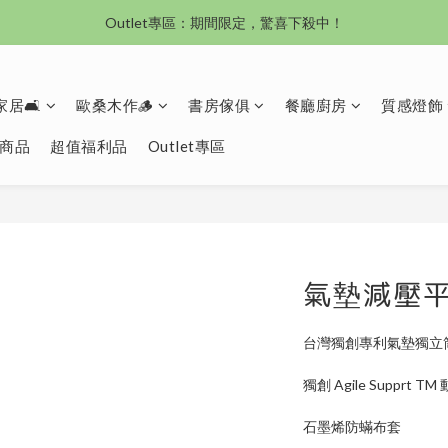
Outlet專區：期間限定，驚喜下殺中！
沙發新登場｜想躺就躺，頭等艙到商務艙一次擁有
沙發新登場｜想躺就躺，頭等艙到商務艙一次擁有
居🛋️
歐桑木作🪵
書房傢俱
餐廳廚房
質感燈飾
商品
超值福利品
Outlet專區
氣墊減壓
台灣獨創專利氣墊獨立
獨創 Agile Supprt
石墨烯防蟎布套