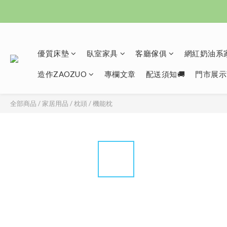
優質床墊
臥室家具
客廳傢俱
網紅奶油系家
造作ZAOZUO
專欄文章
配送須知🚚
門市展示
全部商品
/
家居用品
/
枕頭
/
機能枕