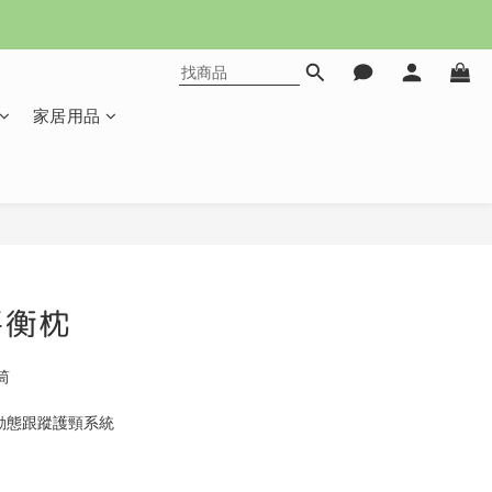
家居用品
立即購買
平衡枕
筒
 TM 動態跟蹤護頸系統