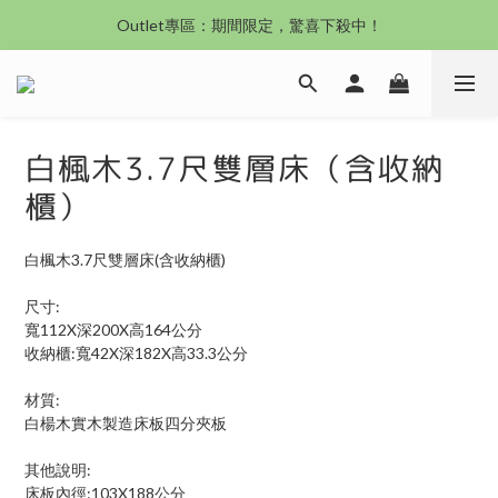
沙發新登場｜想躺就躺，頭等艙到商務艙一次擁有
Outlet專區：期間限定，驚喜下殺中！
沙發新登場｜想躺就躺，頭等艙到商務艙一次擁有
白楓木3.7尺雙層床（含收納
櫃）
白楓木3.7尺雙層床(含收納櫃)
尺寸:
寬112X深200X高164公分
收納櫃:寬42X深182X高33.3公分
材質:
白楊木實木製造床板四分夾板
其他說明:
床板內徑:103X188公分