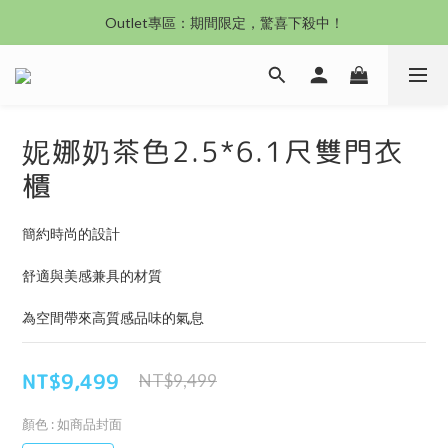
沙發新登場｜想躺就躺，頭等艙到商務艙一次擁有
Outlet專區：期間限定，驚喜下殺中！
沙發新登場｜想躺就躺，頭等艙到商務艙一次擁有
妮娜奶茶色2.5*6.1尺雙門衣
櫃
簡約時尚的設計
舒適與美感兼具的材質
為空間帶來高質感品味的氣息
NT$9,499
NT$9,499
顏色
: 如商品封面