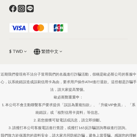
$
TWD
繁體中文
近期我們發現有不法分子冒用我們的名義進行詐騙活動，假稱是歐必斯公司的客服中
心，以系統錯誤造成誤刷信用卡為由，要求用戶操作ATM進行退款。這些都是詐騙手
法，請大家提高警惕。
歐必斯鄭重重申：
1. 本公司不會主動聯繫客戶要求提供「誤設為重複扣款」、「升級VIP會員」、「系
統錯誤」或「核對信用卡資料」等信息。
2. 若您接獲可疑電話或訊息，請立即掛斷。
3. 請撥打本公司客服電話進行查證，或撥打165反詐騙諮詢專線進行諮詢。
我們致力於保護您的資料安全，請大家共同防範詐騙，避免上當受騙。感謝您的理解