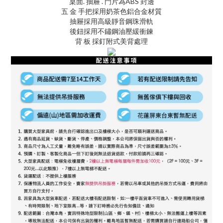
桌面. 抽屜 . 門片為ABS 封邊
五 金 手把採用奶茶色鋁合金材質
抽屜採用高級靜音鋼珠滑軌
後鈕採用不鏽鋼油壓緩衝鍊
背 板 採釘附式美背處理