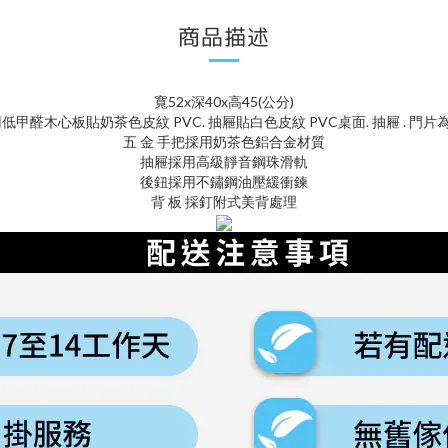
商品描述
寬52x深40x高45(公分)
用低甲醛木心板貼奶茶色皮紋 PVC. 抽屜貼白色皮紋 PVC桌面. 抽屜 . 門片為
五 金 手把採用奶茶色鋁合金材質
抽屜採用高級靜音鋼珠滑軌
後鈕採用不鏽鋼油壓緩衝鍊
背 板 採釘附式美背處理