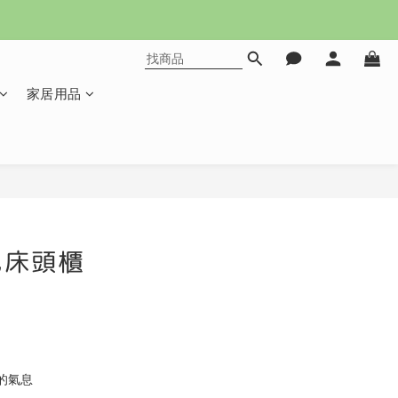
家居用品
立即購買
色床頭櫃
的氣息