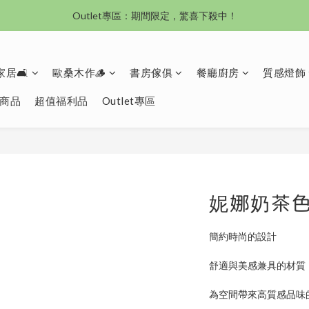
Outlet專區：期間限定，驚喜下殺中！
沙發新登場｜想躺就躺，頭等艙到商務艙一次擁有
沙發新登場｜想躺就躺，頭等艙到商務艙一次擁有
居🛋️
歐桑木作🪵
書房傢俱
餐廳廚房
質感燈飾
商品
超值福利品
Outlet專區
妮娜奶茶
簡約時尚的設計
舒適與美感兼具的材質
為空間帶來高質感品味