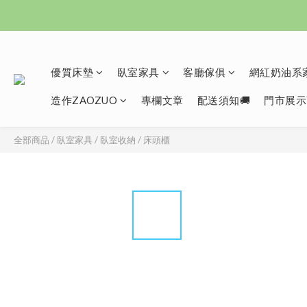
優質床墊
臥室家具
客廳傢俱
網紅奶油系家
造作ZAOZUO
專欄文章
配送須知🚚
門市展示
全部商品
/
臥室家具
/
臥室收納
/
床頭櫃