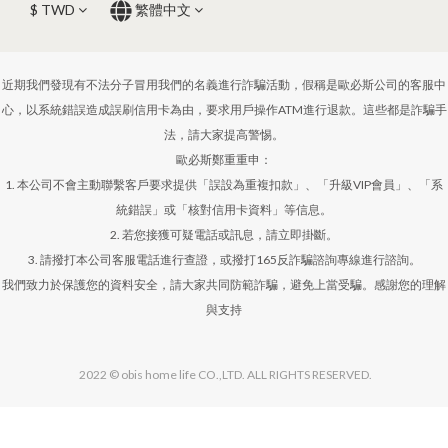
$
TWD
繁體中文
近期我們發現有不法分子冒用我們的名義進行詐騙活動，假稱是歐必斯公司的客服中
心，以系統錯誤造成誤刷信用卡為由，要求用戶操作ATM進行退款。這些都是詐騙手
法，請大家提高警惕。
歐必斯鄭重重申：
1. 本公司不會主動聯繫客戶要求提供「誤設為重複扣款」、「升級VIP會員」、「系
統錯誤」或「核對信用卡資料」等信息。
2. 若您接獲可疑電話或訊息，請立即掛斷。
3. 請撥打本公司客服電話進行查證，或撥打165反詐騙諮詢專線進行諮詢。
我們致力於保護您的資料安全，請大家共同防範詐騙，避免上當受騙。感謝您的理解
與支持
2022 © obis home life CO.,LTD. ALL RIGHTS RESERVED.
立即購買