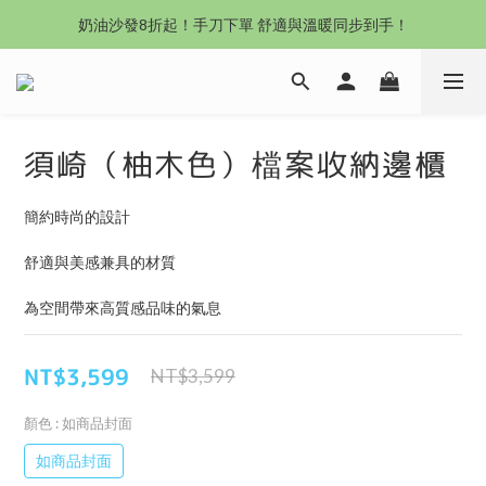
沙發新登場｜想躺就躺，頭等艙到商務艙一次擁有
奶油沙發8折起！手刀下單 舒適與溫暖同步到手！
Outlet專區：期間限定，驚喜下殺中！
沙發新登場｜想躺就躺，頭等艙到商務艙一次擁有
須崎（柚木色）檔案收納邊櫃
簡約時尚的設計
舒適與美感兼具的材質
為空間帶來高質感品味的氣息
NT$3,599
NT$3,599
顏色
: 如商品封面
如商品封面