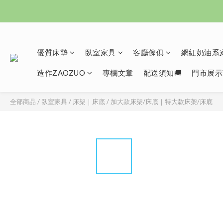
優質床墊
臥室家具
客廳傢俱
網紅奶油系家
造作ZAOZUO
專欄文章
配送須知🚚
門市展示
全部商品
/
臥室家具
/
床架｜床底
/
加大款床架/床底｜特大款床架/床底