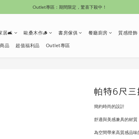
Outlet專區：期間限定，驚喜下殺中！
沙發新登場｜想躺就躺，頭等艙到商務艙一次擁有
沙發新登場｜想躺就躺，頭等艙到商務艙一次擁有
居🛋️
歐桑木作🪵
書房傢俱
餐廳廚房
質感燈飾
商品
超值福利品
Outlet專區
帕特6尺三
簡約時尚的設計
舒適與美感兼具的材質
為空間帶來高質感品味