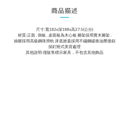
商品描述
尺寸:寬182x深188x高27.5(公分)
材質:正面 . 側板 . 桌面板為木心板 腳架採用實木腳架 .
抽屜採用高級鋼珠滑軌 床底掀蓋採用不鏽鋼緩衝油壓後鈕
採釘附式美背處理
其他說明:僅販售標示家具，不包含其他飾品