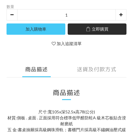
數量
加入購物車
立即購買
加入追蹤清單
商品描述
送貨及付款方式
商品描述
尺寸:寬105x深52.5x高78(公分)
材質:側板 . 桌面 . 正面採用符合標準低甲醛防蛀A 級木芯板貼含浸
耐磨紙
五 金:書桌抽屜採高級鋼珠滑軌；書櫃門片採高級不鏽鋼油壓式緩