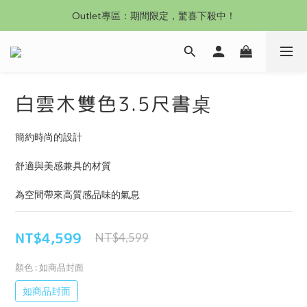
沙發新登場｜想躺就躺，頭等艙到商務艙一次擁有
Outlet專區：期間限定，驚喜下殺中！
沙發新登場｜想躺就躺，頭等艙到商務艙一次擁有
白雲木雙色3.5尺書桌
簡約時尚的設計
舒適與美感兼具的材質
為空間帶來高質感品味的氣息
NT$4,599
NT$4,599
顏色
: 如商品封面
如商品封面