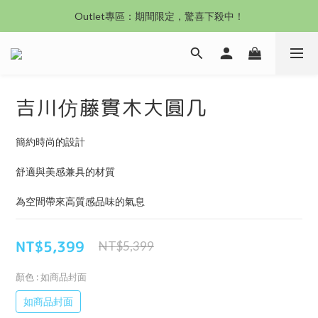
沙發新登場｜想躺就躺，頭等艙到商務艙一次擁有
Outlet專區：期間限定，驚喜下殺中！
沙發新登場｜想躺就躺，頭等艙到商務艙一次擁有
吉川仿藤實木大圓几
簡約時尚的設計
舒適與美感兼具的材質
為空間帶來高質感品味的氣息
NT$5,399
NT$5,399
顏色
: 如商品封面
如商品封面