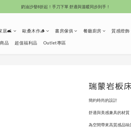
沙發新登場｜想躺就躺，頭等艙到商務艙一次擁有
奶油沙發8折起！手刀下單 舒適與溫暖同步到手！
Outlet專區：期間限定，驚喜下殺中！
居🛋️
歐桑木作🪵
書房傢俱
餐廳廚房
質感燈飾
沙發新登場｜想躺就躺，頭等艙到商務艙一次擁有
商品
超值福利品
Outlet專區
瑞蒙岩板
簡約時尚的設計
舒適與美感兼具的材質
為空間帶來高質感品味