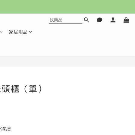
家居用品
立即購買
床頭櫃（單）
的氣息