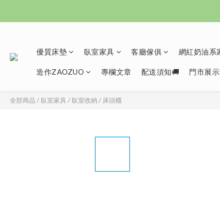
優質床墊
臥室家具
客廳傢俱
網紅奶油系家
造作ZAOZUO
專欄文章
配送須知🚚
門市展示
全部商品
/
臥室家具
/
臥室收納
/
床頭櫃