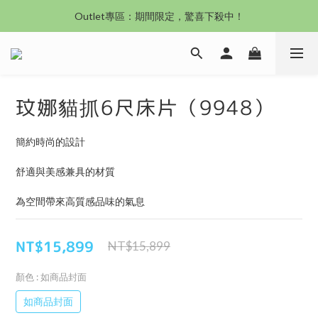
沙發新登場｜想躺就躺，頭等艙到商務艙一次擁有
Outlet專區：期間限定，驚喜下殺中！
沙發新登場｜想躺就躺，頭等艙到商務艙一次擁有
玟娜貓抓6尺床片（9948）
簡約時尚的設計
舒適與美感兼具的材質
為空間帶來高質感品味的氣息
NT$15,899
NT$15,899
顏色
: 如商品封面
如商品封面