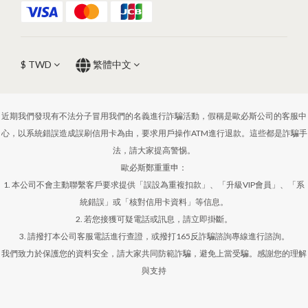
$
TWD
繁體中文
近期我們發現有不法分子冒用我們的名義進行詐騙活動，假稱是歐必斯公司的客服中
心，以系統錯誤造成誤刷信用卡為由，要求用戶操作ATM進行退款。這些都是詐騙手
法，請大家提高警惕。
歐必斯鄭重重申：
1. 本公司不會主動聯繫客戶要求提供「誤設為重複扣款」、「升級VIP會員」、「系
統錯誤」或「核對信用卡資料」等信息。
2. 若您接獲可疑電話或訊息，請立即掛斷。
3. 請撥打本公司客服電話進行查證，或撥打165反詐騙諮詢專線進行諮詢。
我們致力於保護您的資料安全，請大家共同防範詐騙，避免上當受騙。感謝您的理解
與支持