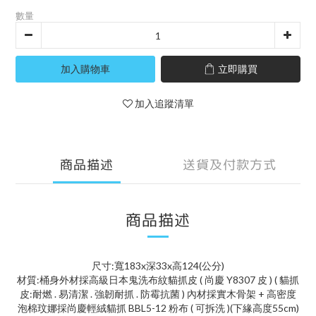
數量
加入購物車
立即購買
加入追蹤清單
商品描述
送貨及付款方式
商品描述
尺寸:寬183x深33x高124(公分)
材質:桶身外材採高級日本鬼洗布紋貓抓皮 ( 尚慶 Y8307 皮 ) ( 貓抓
皮:耐燃 . 易清潔 . 強韌耐抓 . 防霉抗菌 ) 內材採實木骨架 + 高密度
泡棉玟娜採尚慶輕絨貓抓 BBL5-12 粉布 ( 可拆洗 )(下緣高度55cm)