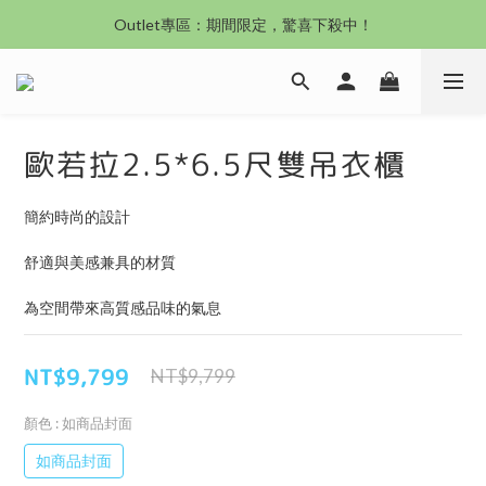
沙發新登場｜想躺就躺，頭等艙到商務艙一次擁有
Outlet專區：期間限定，驚喜下殺中！
沙發新登場｜想躺就躺，頭等艙到商務艙一次擁有
歐若拉2.5*6.5尺雙吊衣櫃
簡約時尚的設計
舒適與美感兼具的材質
為空間帶來高質感品味的氣息
NT$9,799
NT$9,799
顏色
: 如商品封面
如商品封面