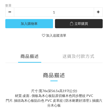
數量
加入購物車
立即購買
加入追蹤清單
商品描述
送貨及付款方式
商品描述
尺寸:寬76x深56.5x高197(公分)
材質:桌面 . 側板為木心板貼原切橡木色同步壓紋 PVC
門片. 抽頭為木心板貼白色 PVC 皮革紋 ( 防水耐磨好清理 ). 抽牆六
分木心板