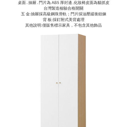
桌面 . 抽屜 . 門片為 ABS 厚封邊 ,化妝椅皮面為貓抓皮
台灣製造檢驗合格開關
五 金:抽屜採高級鋼珠滑軌；門片採油壓緩衝鉸鍊
背 板:採釘附式美背處理
其他說明:僅販售標示家具，不包含其他飾品