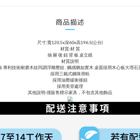
商品描述
尺寸:寬120.5x深60x高196.5(公分)
材質:材 質
抽 屜 後 鈕 背 板 桌立鏡
材質說明
木心板 專利技術耐磨木紋同調浮雕壓紋 . 觸感猶如實木 桌面採用木心板大
採用三截式鋼珠滑軌
採用油壓緩衝後鈕
採用美背處理
其他說明:僅販售標示家具，不包含其他飾品