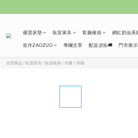
優質床墊
臥室家具
客廳傢俱
網紅奶油系家
造作ZAOZUO
專欄文章
配送須知🚚
門市展示
全部商品
/
臥室家具
/
臥室收納
/
衣櫃丨衣櫥