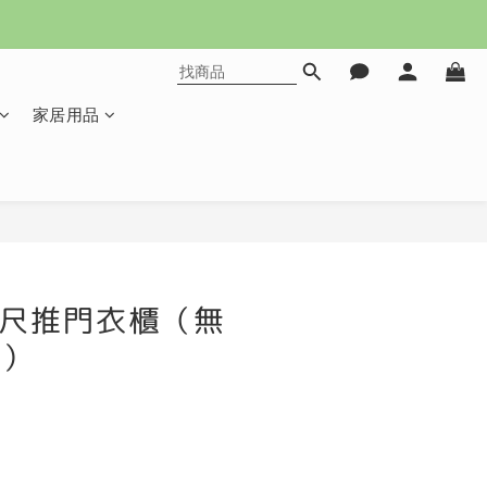
家居用品
立即購買
.5尺推門衣櫃（無
3）