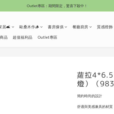
沙發新登場｜想躺就躺，頭等艙到商務艙一次擁有
沙發新登場｜想躺就躺，頭等艙到商務艙一次擁有
奶油沙發8折起！手刀下單 舒適與溫暖同步到手！
居🛋️
歐桑木作🪵
書房傢俱
餐廳廚房
質感燈飾
Outlet專區：期間限定，驚喜下殺中！
商品
超值福利品
Outlet專區
沙發新登場｜想躺就躺，頭等艙到商務艙一次擁有
蘿拉4*6
燈）（98
簡約時尚的設計
舒適與美感兼具的材質