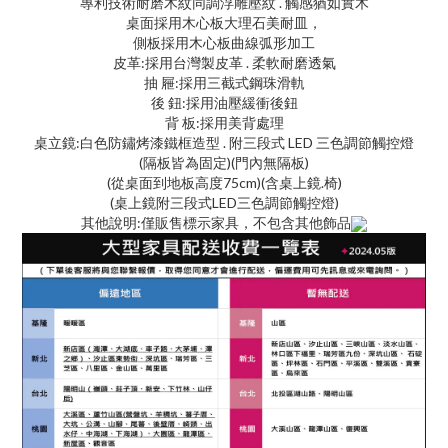
專利技術耐磨木紋同調浮雕壓紋 . 觸感猶如實木
桌面採用木心板大理石美耐皿，
側板採用木心板曲線弧形加工
皮革:採用台灣製皮革 . 柔軟耐磨透氣
抽 屜:採用三截式鋼珠滑軌
後 鈕:採用油壓緩衝後鈕
背 板:採用美背處理
桌立鏡:白色防鏽烤漆鐵框造型 . 附三段式 LED 三色調節觸控燈
(隔板皆為固定)(門內無隔板)
(從桌面到地板高度75cm)(含桌上鏡.椅)
(桌上鏡附三段式LED三色調節觸控燈)
其他說明:僅販售標示家具，不包含其他飾品