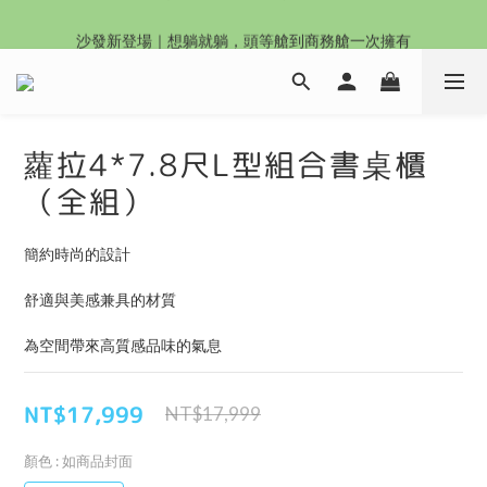
沙發新登場｜想躺就躺，頭等艙到商務艙一次擁有
沙發新登場｜想躺就躺，頭等艙到商務艙一次擁有
奶油沙發8折起！手刀下單 舒適與溫暖同步到手！
Outlet專區：期間限定，驚喜下殺中！
蘿拉4*7.8尺L型組合書桌櫃
沙發新登場｜想躺就躺，頭等艙到商務艙一次擁有
（全組）
簡約時尚的設計
舒適與美感兼具的材質
為空間帶來高質感品味的氣息
NT$17,999
NT$17,999
顏色
: 如商品封面