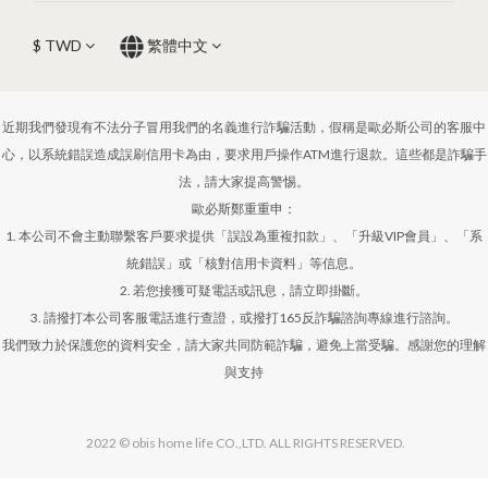
$
TWD
繁體中文
近期我們發現有不法分子冒用我們的名義進行詐騙活動，假稱是歐必斯公司的客服中
心，以系統錯誤造成誤刷信用卡為由，要求用戶操作ATM進行退款。這些都是詐騙手
法，請大家提高警惕。
歐必斯鄭重重申：
1. 本公司不會主動聯繫客戶要求提供「誤設為重複扣款」、「升級VIP會員」、「系
統錯誤」或「核對信用卡資料」等信息。
2. 若您接獲可疑電話或訊息，請立即掛斷。
3. 請撥打本公司客服電話進行查證，或撥打165反詐騙諮詢專線進行諮詢。
我們致力於保護您的資料安全，請大家共同防範詐騙，避免上當受騙。感謝您的理解
與支持
2022 © obis home life CO.,LTD. ALL RIGHTS RESERVED.