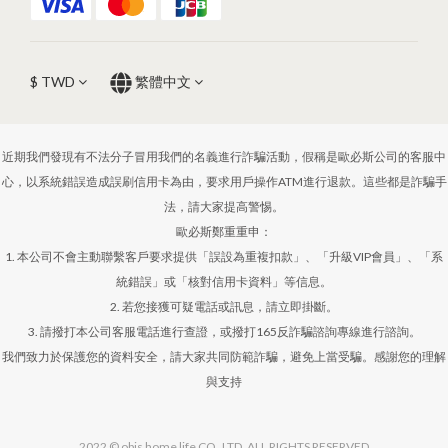
$
TWD
繁體中文
近期我們發現有不法分子冒用我們的名義進行詐騙活動，假稱是歐必斯公司的客服中
心，以系統錯誤造成誤刷信用卡為由，要求用戶操作ATM進行退款。這些都是詐騙手
法，請大家提高警惕。
歐必斯鄭重重申：
1. 本公司不會主動聯繫客戶要求提供「誤設為重複扣款」、「升級VIP會員」、「系
統錯誤」或「核對信用卡資料」等信息。
2. 若您接獲可疑電話或訊息，請立即掛斷。
3. 請撥打本公司客服電話進行查證，或撥打165反詐騙諮詢專線進行諮詢。
我們致力於保護您的資料安全，請大家共同防範詐騙，避免上當受騙。感謝您的理解
與支持
2022 © obis home life CO.,LTD. ALL RIGHTS RESERVED.