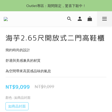
沙發新登場｜想躺就躺，頭等艙到商務艙一次擁有
Outlet專區：期間限定，驚喜下殺中！
沙發新登場｜想躺就躺，頭等艙到商務艙一次擁有
海芋2.65尺開放式二門高鞋櫃
簡約時尚的設計
舒適與美感兼具的材質
為空間帶來高質感品味的氣息
NT$9,099
NT$9,099
顏色
: 如商品封面
如商品封面