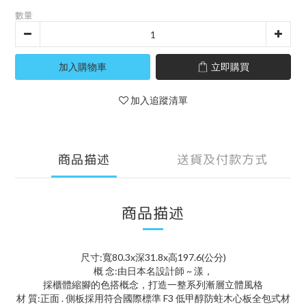
數量
加入購物車
立即購買
加入追蹤清單
商品描述
送貨及付款方式
商品描述
尺寸:寬80.3x深31.8x高197.6(公分)
概 念:由日本名設計師 ~ 漾，
採櫃體縮腳的色搭概念，打造一整系列漸層立體風格
材 質:正面 . 側板採用符合國際標準 F3 低甲醇防蛀木心板全包式材