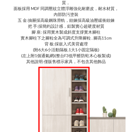
質，
面板採用 MDF 同調壓紋立體浮雕強化耐磨皮，耐水材質，
內部防污塗裝
五 金:抽屜採高級鋼珠滑軌，鉸鍊採高級油壓緩衝鉸鍊
把 手:採簡約設計感，鋁製實心超硬度材質
腳 座: 採用實木製成斜度支撐實木腳柱
實木腳柱下之腳粒全為可調式升降腳粒 . 腳高11cm
背 板:採嵌入式美背處理
(附6大6小活動隔板.1大1小固定隔板)
(左上附1個通氣網)(整台F3低甲醛防蛀木心板製成)
其他說明:僅販售標示家具，不包含其他飾品