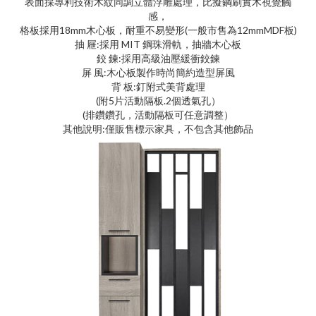
表面採專利技術木紋同調立體浮雕處理，比擬鋼刷實木視覺觸
感，
格板採用18mm木心板，耐重不易變形(一般市售為12mmMDF板)
抽 屜:採用 MIT 鋼珠滑軌，抽牆木心板
鉸 鍊:採用高級油壓緩衝鉸鍊
屏 風:木心板製作時尚簡約造型屏風
背 板:釘附式美背處理
(附5片活動隔板.2個透氣孔）
(排鑽鑽孔，活動隔板可任意調整）
其他說明:僅販售標示家具，不包含其他飾品