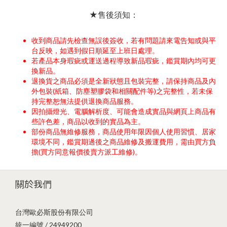
★售後須知：
收到商品請先檢查無誤後簽收，若有問題請來電告知或與平
台反映，如遇到假日順延至上班日處理。
若產品本身瑕疵或運送過程導致新品瑕疵，鑑賞期內均可更
換新品。
退換貨之商品必須是全新狀態且包裝完整，請保持商品及內
外包裝(紙箱、防塵塑膠袋和相關配件等)之完整性，若未保
持完整恕無法提供退換商品服務。
因拍攝燈光、電腦解析度、可能會造成實品與網頁上商品有
些許色差，商品以收到的實品為主。
部份商品無維修服務，商品使用年限因個人使用習慣、居家
環境不同，鑑賞期過後之商品維修及搬運費用，需由買方負
擔(買方同意報價後賣方派工維修)。
關於我們
台灣歐必斯股份有限公司
統一編號 / 24949200