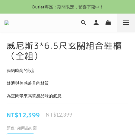
沙發新登場｜想躺就躺，頭等艙到商務艙一次擁有
Outlet專區：期間限定，驚喜下殺中！
沙發新登場｜想躺就躺，頭等艙到商務艙一次擁有
威尼斯3*6.5尺玄關組合鞋櫃
（全組）
簡約時尚的設計
舒適與美感兼具的材質
為空間帶來高質感品味的氣息
NT$12,399
NT$12,399
顏色
: 如商品封面