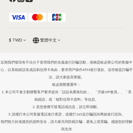
$
TWD
繁體中文
近期我們發現有不法分子冒用我們的名義進行詐騙活動，假稱是歐必斯公司的客服中
心，以系統錯誤造成誤刷信用卡為由，要求用戶操作ATM進行退款。這些都是詐騙手
法，請大家提高警惕。
歐必斯鄭重重申：
1. 本公司不會主動聯繫客戶要求提供「誤設為重複扣款」、「升級VIP會員」、「系
統錯誤」或「核對信用卡資料」等信息。
2. 若您接獲可疑電話或訊息，請立即掛斷。
3. 請撥打本公司客服電話進行查證，或撥打165反詐騙諮詢專線進行諮詢。
我們致力於保護您的資料安全，請大家共同防範詐騙，避免上當受騙。感謝您的理解
與支持