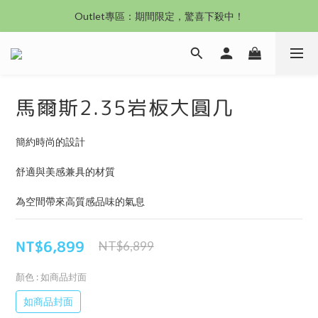
沙發新登場｜想躺就躺，頭等艙到商務艙一次擁有
Outlet專區：期間限定，驚喜下殺中！
沙發新登場｜想躺就躺，頭等艙到商務艙一次擁有
馬爾斯2.35岩板大圓几
簡約時尚的設計
舒適與美感兼具的材質
為空間帶來高質感品味的氣息
NT$6,899
NT$6,899
顏色
: 如商品封面
如商品封面