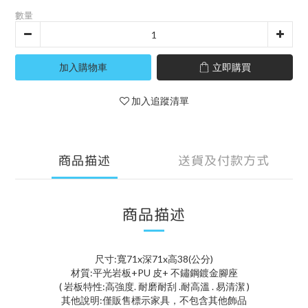
數量
加入購物車
立即購買
加入追蹤清單
商品描述
送貨及付款方式
商品描述
尺寸:寬71x深71x高38(公分)
材質:平光岩板+PU 皮+ 不鏽鋼鍍金腳座
( 岩板特性:高強度. 耐磨耐刮 .耐高溫 . 易清潔 )
其他說明:僅販售標示家具，不包含其他飾品