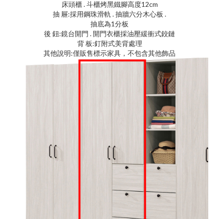
床頭櫃 . 斗櫃烤黑鐵腳高度12cm
抽 屜:採用鋼珠滑軌 . 抽牆六分木心板 .
抽底為1分板
後 鈕:鏡台開門 . 開門衣櫃採油壓緩衝式鉸鏈
背 板:釘附式美背處理
其他說明:僅販售標示家具，不包含其他飾品