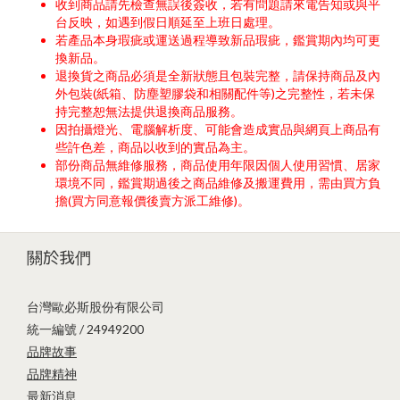
收到商品請先檢查無誤後簽收，若有問題請來電告知或與平
台反映，如遇到假日順延至上班日處理。
若產品本身瑕疵或運送過程導致新品瑕疵，鑑賞期內均可更
換新品。
退換貨之商品必須是全新狀態且包裝完整，請保持商品及內
外包裝(紙箱、防塵塑膠袋和相關配件等)之完整性，若未保
持完整恕無法提供退換商品服務。
因拍攝燈光、電腦解析度、可能會造成實品與網頁上商品有
些許色差，商品以收到的實品為主。
部份商品無維修服務，商品使用年限因個人使用習慣、居家
環境不同，鑑賞期過後之商品維修及搬運費用，需由買方負
擔(買方同意報價後賣方派工維修)。
關於我們
台灣歐必斯股份有限公司
統一編號 / 24949200
品牌故事
品牌精神
最新消息