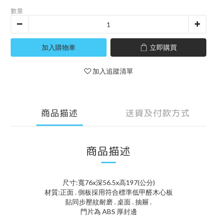
數量
加入購物車
立即購買
加入追蹤清單
商品描述
送貨及付款方式
商品描述
尺寸:寬76x深56.5x高197(公分)
材質:正面 . 側板採用符合標準低甲醛木心板
貼同步壓紋耐磨 . 桌面 . 抽屜 .
門片為 ABS 厚封邊