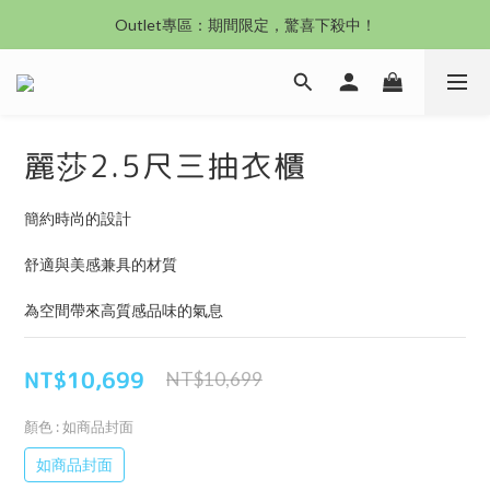
沙發新登場｜想躺就躺，頭等艙到商務艙一次擁有
Outlet專區：期間限定，驚喜下殺中！
沙發新登場｜想躺就躺，頭等艙到商務艙一次擁有
麗莎2.5尺三抽衣櫃
簡約時尚的設計
舒適與美感兼具的材質
為空間帶來高質感品味的氣息
NT$10,699
NT$10,699
顏色
: 如商品封面
如商品封面