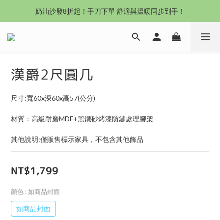
沙發新登場｜想躺就躺，頭等艙到商務艙一次擁有
奶油沙發8折起！手刀下單 舒適與溫暖同步到手！
Outlet專區：期間限定，驚喜下殺中！
沙發新登場｜想躺就躺，頭等艙到商務艙一次擁有
漢爵2尺圓几
尺寸:寬60x深60x高57(公分)
材質：高級耐磨MDF+黑鐵砂烤漆防鏽處理腳架
其他說明:僅販售標示家具，不包含其他飾品
NT$1,799
顏色
: 如商品封面
如商品封面