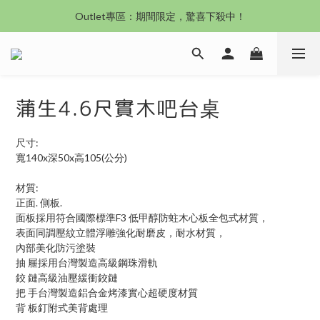
沙發新登場｜想躺就躺，頭等艙到商務艙一次擁有
Outlet專區：期間限定，驚喜下殺中！
沙發新登場｜想躺就躺，頭等艙到商務艙一次擁有
蒲生4.6尺實木吧台桌
尺寸:
寬140x深50x高105(公分)
材質:
正面. 側板.
面板採用符合國際標準F3 低甲醇防蛀木心板全包式材質，
表面同調壓紋立體浮雕強化耐磨皮，耐水材質，
內部美化防污塗裝
抽 屜採用台灣製造高級鋼珠滑軌
鉸 鏈高級油壓緩衝鉸鏈
把 手台灣製造鋁合金烤漆實心超硬度材質
背 板釘附式美背處理