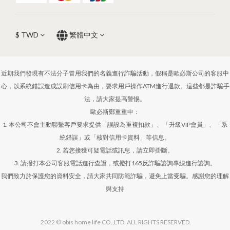
$
TWD
繁體中文
近期我們發現有不法分子冒用我們的名義進行詐騙活動，假稱是歐必斯公司的客服中
心，以系統錯誤造成誤刷信用卡為由，要求用戶操作ATM進行退款。這些都是詐騙手
法，請大家提高警惕。
歐必斯鄭重重申：
1. 本公司不會主動聯繫客戶要求提供「誤設為重複扣款」、「升級VIP會員」、「系
統錯誤」或「核對信用卡資料」等信息。
2. 若您接獲可疑電話或訊息，請立即掛斷。
3. 請撥打本公司客服電話進行查證，或撥打165反詐騙諮詢專線進行諮詢。
我們致力於保護您的資料安全，請大家共同防範詐騙，避免上當受騙。感謝您的理解
與支持
2022 © obis home life CO.,LTD. ALL RIGHTS RESERVED.