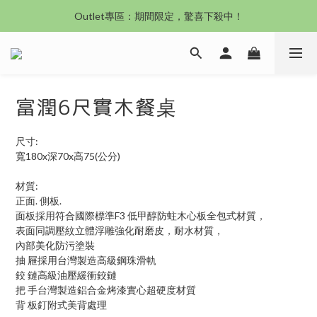
沙發新登場｜想躺就躺，頭等艙到商務艙一次擁有
Outlet專區：期間限定，驚喜下殺中！
沙發新登場｜想躺就躺，頭等艙到商務艙一次擁有
富潤6尺實木餐桌
尺寸:
寬180x深70x高75(公分)
材質:
正面. 側板.
面板採用符合國際標準F3 低甲醇防蛀木心板全包式材質，
表面同調壓紋立體浮雕強化耐磨皮，耐水材質，
內部美化防污塗裝
抽 屜採用台灣製造高級鋼珠滑軌
鉸 鏈高級油壓緩衝鉸鏈
把 手台灣製造鋁合金烤漆實心超硬度材質
背 板釘附式美背處理