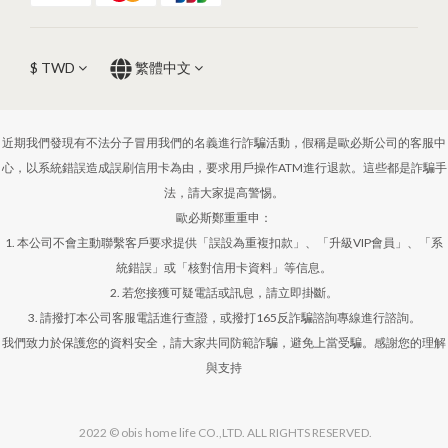
$
TWD
繁體中文
近期我們發現有不法分子冒用我們的名義進行詐騙活動，假稱是歐必斯公司的客服中
心，以系統錯誤造成誤刷信用卡為由，要求用戶操作ATM進行退款。這些都是詐騙手
法，請大家提高警惕。
歐必斯鄭重重申：
1. 本公司不會主動聯繫客戶要求提供「誤設為重複扣款」、「升級VIP會員」、「系
統錯誤」或「核對信用卡資料」等信息。
2. 若您接獲可疑電話或訊息，請立即掛斷。
3. 請撥打本公司客服電話進行查證，或撥打165反詐騙諮詢專線進行諮詢。
我們致力於保護您的資料安全，請大家共同防範詐騙，避免上當受騙。感謝您的理解
與支持
2022 © obis home life CO.,LTD. ALL RIGHTS RESERVED.