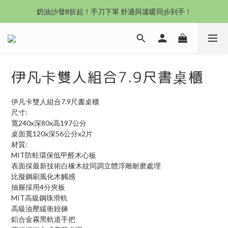
沙發新登場｜想躺就躺，頭等艙到商務艙一次擁有
奶油沙發8折起！手刀下單 舒適與溫暖同步到手！
Outlet專區：期間限定，驚喜下殺中！
沙發新登場｜想躺就躺，頭等艙到商務艙一次擁有
伊凡卡雙人組合7.9尺書桌櫃
伊凡卡雙人組合7.9尺書桌櫃
尺寸:
寬240x深80x高197公分
桌面寬120x深56公分x2片
材質:
MIT防蛀環保低甲醛木心板
表面採最新技術白橡木紋同調立體浮雕耐磨處理
比擬鋼刷風化木觸感
抽屜採用4分夾板
MIT高級鋼珠滑軌
高級油壓緩衝鉸鍊
鋁合金霧黑軌道手把