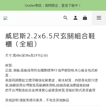
沙發新登場｜想躺就躺，頭等艙到商務艙一次擁有
Outlet專區：期間限定，驚喜下殺中！
沙發新登場｜想躺就躺，頭等艙到商務艙一次擁有
威尼斯2.2x6.5尺玄關組合鞋
櫃（全組）
尺寸:寬68x深38x高197(公分)
材質:
正面. 側板.面板採用符合國際標準F3 低甲醇防蛀木心板全包式材
質，
表面同調壓紋立體浮雕強化耐磨皮，耐水材質，內部美化防污塗
裝,抽屜採用台灣製造高級鋼珠滑軌,鉸鏈高級油壓緩衝鉸鏈
把手台灣製造鋁合金烤漆實心超硬度材質,背板釘附式美背處理
其他說明:僅販售標示家具，不包含其他飾品