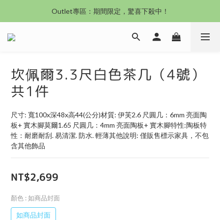
沙發新登場｜想躺就躺，頭等艙到商務艙一次擁有
Outlet專區：期間限定，驚喜下殺中！
沙發新登場｜想躺就躺，頭等艙到商務艙一次擁有
坎佩爾3.3尺白色茶几（4號）
共1件
尺寸: 寬100x深48x高44(公分)材質: 伊芙2.6 尺圓几：6mm 亮面陶
板+ 實木腳莫爾1.65 尺圓几：4mm 亮面陶板+ 實木腳特性:陶板特
性：耐磨耐刮. 易清潔. 防水. 輕薄其他說明: 僅販售標示家具，不包
含其他飾品
NT$2,699
顏色
: 如商品封面
如商品封面