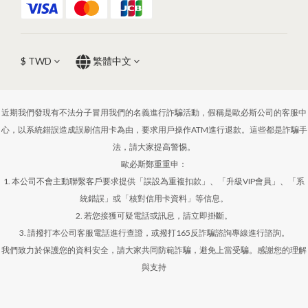
$
TWD
繁體中文
近期我們發現有不法分子冒用我們的名義進行詐騙活動，假稱是歐必斯公司的客服中
心，以系統錯誤造成誤刷信用卡為由，要求用戶操作ATM進行退款。這些都是詐騙手
法，請大家提高警惕。
歐必斯鄭重重申：
1. 本公司不會主動聯繫客戶要求提供「誤設為重複扣款」、「升級VIP會員」、「系
統錯誤」或「核對信用卡資料」等信息。
2. 若您接獲可疑電話或訊息，請立即掛斷。
3. 請撥打本公司客服電話進行查證，或撥打165反詐騙諮詢專線進行諮詢。
我們致力於保護您的資料安全，請大家共同防範詐騙，避免上當受騙。感謝您的理解
與支持