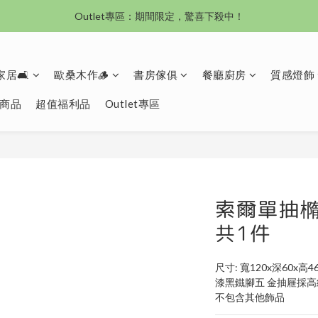
沙發新登場｜想躺就躺，頭等艙到商務艙一次擁有
Outlet專區：期間限定，驚喜下殺中！
沙發新登場｜想躺就躺，頭等艙到商務艙一次擁有
居🛋️
歐桑木作🪵
書房傢俱
餐廳廚房
質感燈飾
商品
超值福利品
Outlet專區
索爾單抽橢
共1件
尺寸: 寬120x深60x高4
漆黑鐵腳五 金抽屜採高
不包含其他飾品