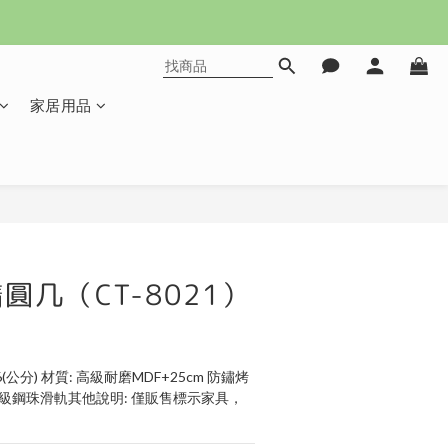
家居用品
立即購買
圓几（CT-8021）
6(公分) 材質: 高級耐磨MDF+25cm 防鏽烤
級鋼珠滑軌其他說明: 僅販售標示家具，