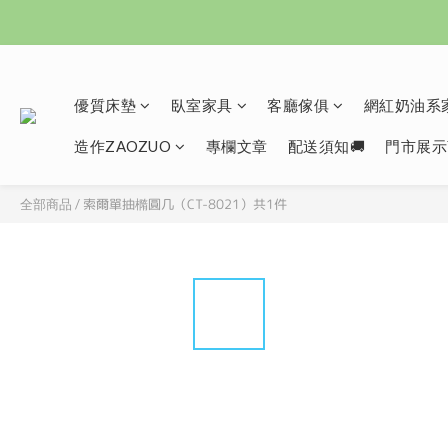
優質床墊
臥室家具
客廳傢俱
網紅奶油系家
造作ZAOZUO
專欄文章
配送須知🚚
門市展示
索爾單抽橢圓几（CT-8021）共1件
全部商品
/