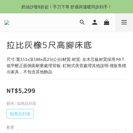
沙發新登場｜想躺就躺，頭等艙到商務艙一次擁有
奶油沙發8折起！手刀下單 舒適與溫暖同步到手！
Outlet專區：期間限定，驚喜下殺中！
沙發新登場｜想躺就躺，頭等艙到商務艙一次擁有
拉比灰橡5尺高腳床底
尺寸:寬151x深188x高25(公分)材質:材質: 全木芯板材質採用 MIT 
低甲醛正面側面耐磨處理背板: 釘附式美背處理其他說明:僅販售標
示家具，不包含其他飾品
NT$5,299
顏色
: 如商品封面
如商品封面
數量