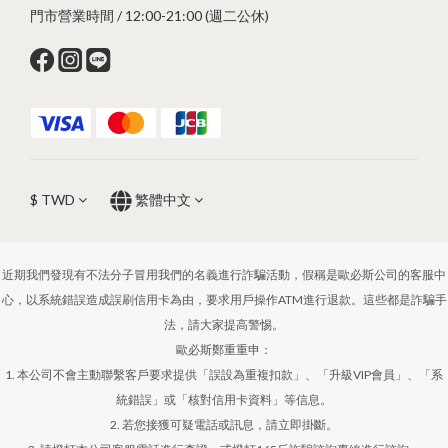
門市營業時間 / 12:00-21:00 (週二公休)
$
TWD
繁體中文
近期我們發現有不法分子冒用我們的名義進行詐騙活動，假稱是歐必斯公司的客服中
心，以系統錯誤造成誤刷信用卡為由，要求用戶操作ATM進行退款。這些都是詐騙手
法，請大家提高警惕。
歐必斯鄭重重申：
1. 本公司不會主動聯繫客戶要求提供「誤設為重複扣款」、「升級VIP會員」、「系
統錯誤」或「核對信用卡資料」等信息。
2. 若您接獲可疑電話或訊息，請立即掛斷。